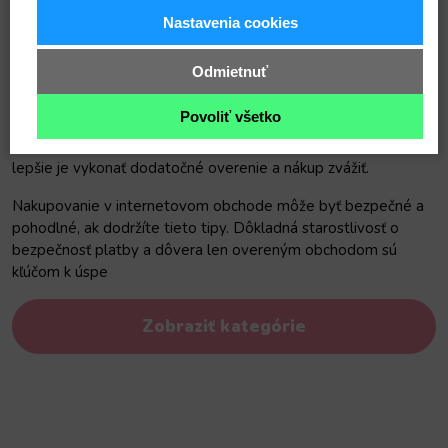
Uchovávajte dôkazy o svojich transakciách, ako sú potvrdenia
Nastavenia cookies
o platbe a e-maily od obchodu. Tieto dôkazy môžu byť
užitočné v prípade problémov.
Odmietnuť
10. Dôverujte svojmu inštinktu:
Povoliť všetko
Ak sa niečo javí ako príliš dobré na to, aby bolo pravda,
alebo pociťujete nejaké pochybnosti o internetovom obchode,
lepšie je vykonať dodatočné overenie a nákup zvážiť.
Nakupovanie v internetovom obchode môže byť bezpečné a
pohodlné, ak dodržíte tieto tipy. Dôkladná starostlivosť o
bezpečnosť platby a dôvera len overeným obchodom sú
kľúčom k úspe
Zobraziť kategórie