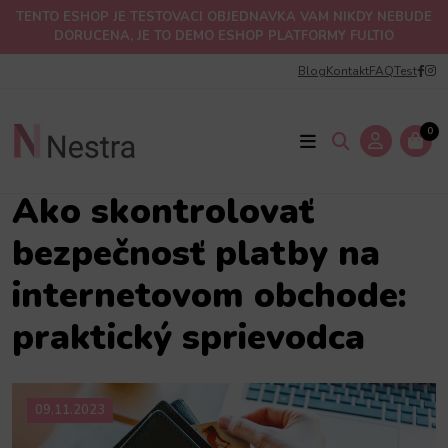
TENTO ESHOP JE TESTOVACI OBJEDNAVKA VAM NIKDY NEBUDE
DORUCENA, JE TO DEMO ESHOP PLATFORMY FULTIO
Blog
Kontakt
FAQ
Test
Úvod
Blog
Ako skontrolovať bezpečnosť platby na internetovom obchode: praktický
0
sprievodca
Ako skontrolovať
bezpečnosť platby na
internetovom obchode:
praktický sprievodca
09.11.2023