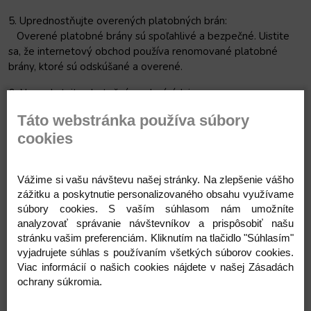
5. Uprednostňujte overených platobných brán:
Overené platobné brány sú spoľahlivé a bezpečné. Uistite
sa, že internetový obchod používa renomované platobné
brány, ktoré sú odskúšané a overené.
6. Neposkytujte zbytočné osobné údaje:
Pri platbe by vám nemali byť požadované zbytočné osobné
Táto webstránka používa súbory
údaje. Dôverujte obchodu len tie informácie, ktoré sú
cookies
nevyhnutné na dokončenie platby.
7. Skontrolujte politiku vrátenia a ochrany zákazníkov:
Vážime si vašu návštevu našej stránky. Na zlepšenie vášho
Pred dokončením nákupu sa pozrite na politiku vrátenia a
zážitku a poskytnutie personalizovaného obsahu využívame
ochrany zákazníkov obchodu. Dôležité je vedieť, aké sú vaše
súbory cookies. S vaším súhlasom nám umožníte
práva v prípade problémov s objednávkou.
analyzovať správanie návštevníkov a prispôsobiť našu
8. Sledujte svoje účty:
stránku vašim preferenciám. Kliknutím na tlačidlo "Súhlasím"
Po dokončení platby pravidelne kontrolujte svoje účty a
vyjadrujete súhlas s používaním všetkých súborov cookies.
Viac informácií o našich cookies nájdete v našej Zásadách
výpisy. To vám umožní identifikovať neoprávnené transakcie a
ochrany súkromia.
rýchlo na ne zareagovať.
9. Zbierajte dôkazy: