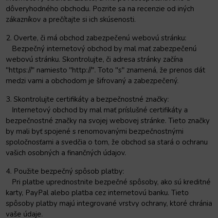
dôveryhodného obchodu. Pozrite sa na recenzie od iných
zákazníkov a prečítajte si ich skúsenosti.
2. Overte, či má obchod zabezpečenú webovú stránku:
Bezpečný internetový obchod by mal mať zabezpečenú
webovú stránku. Skontrolujte, či adresa stránky začína
"https://" namiesto "http://". Toto "s" znamená, že prenos dát
medzi vami a obchodom je šifrovaný a zabezpečený.
3. Skontrolujte certifikáty a bezpečnostné značky:
Internetový obchod by mal mať príslušné certifikáty a
bezpečnostné značky na svojej webovej stránke. Tieto značky
by mali byť spojené s renomovanými bezpečnostnými
spoločnosťami a svedčia o tom, že obchod sa stará o ochranu
vašich osobných a finančných údajov.
4. Použite bezpečný spôsob platby:
Pri platbe uprednostnite bezpečné spôsoby, ako sú kreditné
karty, PayPal alebo platba cez internetovú banku. Tieto
spôsoby platby majú integrované vrstvy ochrany, ktoré chránia
vaše údaje.