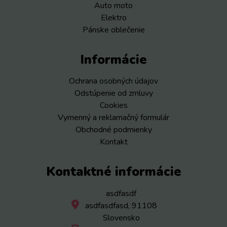
Auto moto
Elektro
Pánske oblečenie
Informácie
Ochrana osobných údajov
Odstúpenie od zmluvy
Cookies
Vymenný a reklamačný formulár
Obchodné podmienky
Kontakt
Kontaktné informácie
asdfasdf
asdfasdfasd, 91108
Slovensko