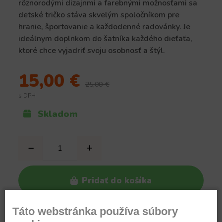
rôznorodými dizajnmi a farebnými možnosťami sa
detské tričko stáva skvelým spoločníkom pre
hranie, športovanie a každodenné radovánky. Je
ideálnym doplnkom do šatníka každého dieťaťa,
ktoré chce vyjadriť svoju osobnosť a štýl.
15,00 €
25,00 €
s DPH
Skladom
Pridať do košíka
Táto webstránka používa súbory