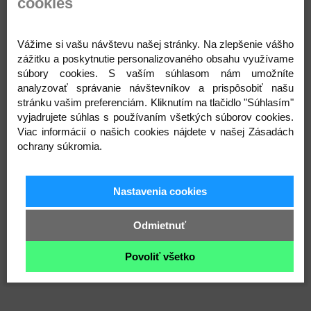
cookies
Popis
Parametre
Prílohy
Komentáre
Vážime si vašu návštevu našej stránky. Na zlepšenie vášho
Recenzie
Otázka na produkt
zážitku a poskytnutie personalizovaného obsahu využívame
súbory cookies. S vaším súhlasom nám umožníte
analyzovať správanie návštevníkov a prispôsobiť našu
stránku vašim preferenciám. Kliknutím na tlačidlo "Súhlasím"
Detské tričko je pohodlným a štýlovým oblečením
vyjadrujete súhlas s používaním všetkých súborov cookies.
pre malé nadšené dobrodruhy. Toto tričko je
Viac informácií o našich cookies nájdete v našej Zásadách
vyrobené z mäkkých a kvalitných materiálov, čím
ochrany súkromia.
zabezpečuje pohodlie a slobodu pohybu. S
rôznorodými dizajnmi a farebnými možnosťami sa
detské tričko stáva skvelým spoločníkom pre hranie,
Nastavenia cookies
športovanie a každodenné radovánky. Je ideálnym
doplnkom do šatníka každého dieťaťa, ktoré chce
Odmietnuť
vyjadriť svoju osobnosť a štýl.
Povoliť všetko