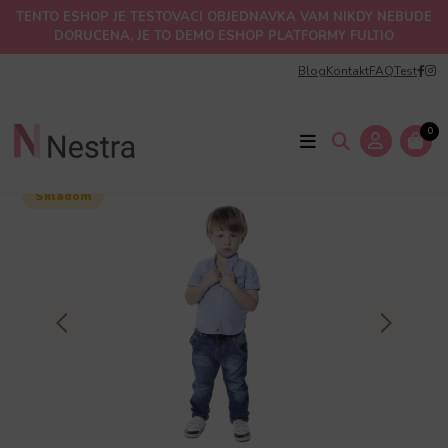
TENTO ESHOP JE TESTOVACI OBJEDNAVKA VAM NIKDY NEBUDE
DORUCENA, JE TO DEMO ESHOP PLATFORMY FULTIO
Blog
Kontakt
FAQ
Test
Úvod
Oblečenie
Detské oblečenie
Detské trička
Detské tričko Winterkraft
0
Skladom