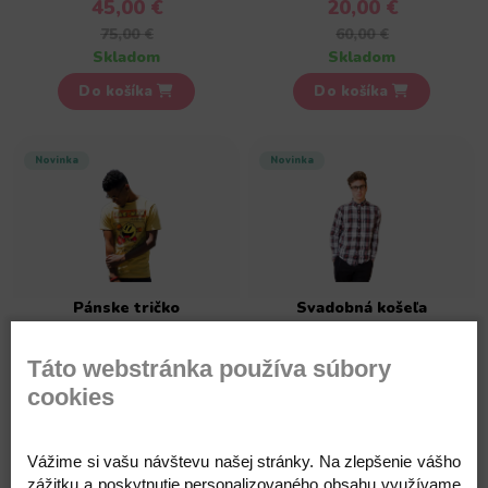
45,00 €
20,00 €
75,00 €
60,00 €
Skladom
Skladom
Do košíka
Do košíka
Novinka
Novinka
Pánske tričko
Svadobná košeľa
50,00 €
50,00 €
Táto webstránka používa súbory
100,00 €
100,00 €
cookies
Skladom
Skladom
Do košíka
Do košíka
Vážime si vašu návštevu našej stránky. Na zlepšenie vášho
zážitku a poskytnutie personalizovaného obsahu využívame