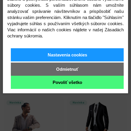
súbory cookies. S vaším súhlasom nám umožníte
Novinka
Novinka
analyzovať správanie návštevníkov a prispôsobiť našu
stránku vašim preferenciám. Kliknutím na tlačidlo "Súhlasím"
vyjadrujete súhlas s používaním všetkých súborov cookies.
Viac informácií o našich cookies nájdete v našej Zásadách
ochrany súkromia.
Bavlnená košela
Flanelová košela
Nastavenia cookies
40,00 €
25,00 €
70,00 €
50,00 €
Odmietnuť
Skladom
Skladom
Povoliť všetko
Do košíka
Do košíka
Novinka
Novinka