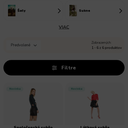
Šaty
Sukne
VIAC
Zobrazených:
1 - 6 z 6 produktov
Filtre
Novinka
Novinka
Spoločenská sukňa
Látková sukňa