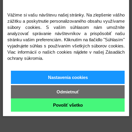
Do košíka
Do košíka
Vážime si vašu návštevu našej stránky. Na zlepšenie vášho
Novinka
Top produkt
zážitku a poskytnutie personalizovaného obsahu využívame
súbory cookies. S vaším súhlasom nám umožníte
analyzovať správanie návštevníkov a prispôsobiť našu
stránku vašim preferenciám. Kliknutím na tlačidlo "Súhlasím"
vyjadrujete súhlas s používaním všetkých súborov cookies.
Viac informácií o našich cookies nájdete v našej Zásadách
ochrany súkromia.
Spoločenské šaty
Dámske spoločenské
šaty
20,00 €
10,00 €
Nastavenia cookies
30,00 €
15,00 €
Skladom
Skladom
Odmietnuť
Do košíka
Do košíka
Povoliť všetko