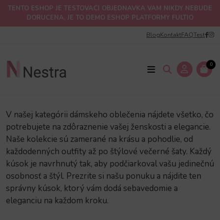
TENTO ESHOP JE TESTOVACI OBJEDNAVKA VAM NIKDY NEBUDE
DORUCENA, JE TO DEMO ESHOP PLATFORMY FULTIO
Blog
Kontakt
FAQ
Test
Úvod
Oblečenie
Dámske oblečenie
0
Dámske oblečenie
V našej kategórii dámskeho oblečenia nájdete všetko, čo
potrebujete na zdôraznenie vašej ženskosti a elegancie.
Naše kolekcie sú zamerané na krásu a pohodlie, od
každodenných outfity až po štýlové večerné šaty. Každý
kúsok je navrhnutý tak, aby podčiarkoval vašu jedinečnú
osobnosť a štýl. Prezrite si našu ponuku a nájdite ten
správny kúsok, ktorý vám dodá sebavedomie a
eleganciu na každom kroku.